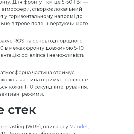
нту. Для фронту 1 км це 5-50 ГВт —
 м атмосфери, створює локальний
тря у горизонтальному напрямі до
льне вітрове поле, інвертуючи його
 рахує ROS на основі однорідного
-20 в межах фронту довжиною 5-10
нтацію осі еліпса і неможливість
я атмосферна частина отримує
 пожежна частина отримує оновлене
ся кожні 1-10 секунд інтегрування.
нвективні режими.
e стек
orecasting (WRF), описана у
Mandel,
WRF (мезомасштабна модель з