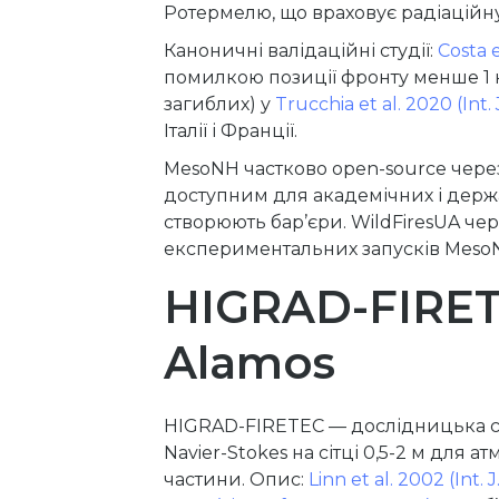
Ротермелю, що враховує радіаційн
Каноничні валідаційні студії:
Costa e
помилкою позиції фронту менше 1 км
загиблих) у
Trucchia et al. 2020 (Int. 
Італії і Франції.
MesoNH частково open-source через 
доступним для академічних і держа
створюють бар’єри. WildFiresUA чере
експериментальних запусків MesoNH
HIGRAD-FIRET
Alamos
HIGRAD-FIRETEC — дослідницька сист
Navier-Stokes на сітці 0,5-2 м для
частини. Опис:
Linn et al. 2002 (Int. 