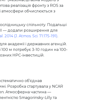
ова реалізація фронту з ROS за
і атмосфери обчислюється з
дослідницьку спільноту. Подальші
x II — додали розширення для
. 2014 (J. Atmos. Sci. 71:175-191)
.
ля академії і державних агенцій.
100 м потребує 3-10 годин на 100-
озних HPC-інвестицій.
истематично об’єднав
і. Розробка стартувала у NCAR
Coen. Атмосферна частина —
лентністю Smagorinsky-Lilly та