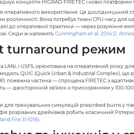
б’єднує концепти HIGRAD-FIRETEC і нової платформи Q
 оперативного використання. Це дослідницький сте
ням рослинності. Вона потребує тижні CPU-часу для о
делі до оперативної практики — через розуміння емпі
ках. Сюди ж належить
Cunningham et al. 2014 (J. Atmos. 
ast turnaround режим
а LANL і USFS, орієнтована на оперативний proxy д
одель QUIC (Quick Urban & Industrial Complex), що 
1990; пожежна частина — спрощена FIRETEC з адапти
Ціль — двосторонній зв’язок з прискоренням у 100-10
я для тренувальних симуляцій prescribed burns у пі
афія розрізаних дрейнажів робить класичний Ротерм
land Fire 31:1018)
.