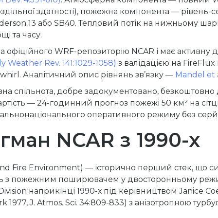
ільної здатності), пожежна компонента — рівень-сет
erson 13 або SB40. Тепловий потік на нижньому шар
і та часу.
ка офіційного WRF-репозиторію NCAR і має активну 
ly Weather Rev. 141:1029-1058)
з валідацією на FireFlu
 whirl. Аналітичний опис рівнянь зв’язку —
Mandel et al
на спільнота, добре задокументовано, безкоштовно д
ість — 24-годинний прогноз пожежі 50 км² на сітці 
агальнонаціонального оперативного режиму без серй
ман NCAR з 1990-х
d Fire Environment) — історично перший стек, що с
 з пожежним поширювачем у двосторонньому режим
 Division наприкінці 1990-х під керівництвом Janice 
k 1977, J. Atmos. Sci. 34:809-833) з анізотропною турбу