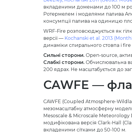
вкладеними доменами до 100 м розд
Ротермелем і моделями палива And
консумпції палива на одиницю площ
WRF-Fire розповсюджується як гіл
версії —
Kochanski et al. 2013 (Month
динаміки спирального стовпа і fire
Сильні сторони.
Open-source, актив
Слабкі сторони.
Обчислювальна варт
200 ядрах. Не масштабується до з
CAWFE — флаг
CAWFE (Coupled Atmosphere-Wildlan
мезомасштабну атмосферну модель
Mesoscale & Microscale Meteorology
модифікована версія Clark-Hall (Clar
вкладеними сітками до 50-100 м.