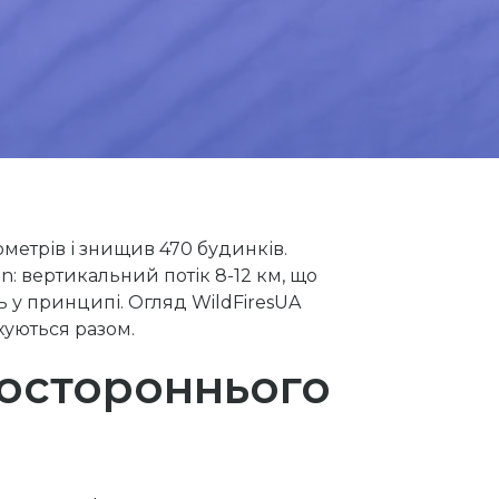
метрів і знищив 470 будинків.
: вертикальний потік 8-12 км, що
ь у принципі. Огляд WildFiresUA
хуються разом.
востороннього