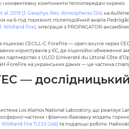
у і конвективну компоненти теплопередачі окремо.
t al. 2019 (J. Geophys. Res.: Atmospheres 124)
на Aullène
 на 6-год горизонті; післяподійний аналіз Pedrógão 
J. Wildland Fire)
; інтеграція з PROPAGATOR-ансамблем
ліцензію CECILL-C; ForeFire — open-source через CEC
вних користувачів у ЄС, де ліцензійні обмеження а
з партнерство з ULCO (Université du Littoral Côte d’O
-ForeFire на українських даних — це частина співпр
EC — дослідницький 
ема Los Alamos National Laboratory, що реалізує La
 атмосферної частини і фізично-базовану модель горін
J. Wildland Fire 11:233-246)
та подальші роботи. Найнові