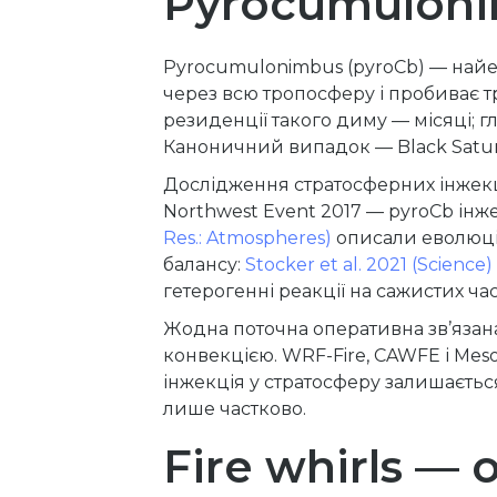
Pyrocumuloni
Pyrocumulonimbus (pyroCb) — най
через всю тропосферу і пробиває т
резиденції такого диму — місяці; 
Каноничний випадок — Black Saturda
Дослідження стратосферних інжек
Northwest Event 2017 — pyroCb інжек
Res.: Atmospheres)
описали еволюцію
балансу:
Stocker et al. 2021 (Science)
гетерогенні реакції на сажистих ча
Жодна поточна оперативна зв’яза
конвекцією. WRF-Fire, CAWFE і Me
інжекція у стратосферу залишаєтьс
лише частково.
Fire whirls —