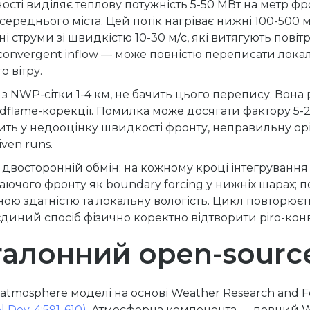
сті виділяє теплову потужність 5-50 МВт на метр фро
середнього міста. Цей потік нагріває нижні 100-500
ні струми зі швидкістю 10-30 м/с, які витягують пові
 convergent inflow — може повністю переписати лока
 вітру.
з NWP-сітки 1-4 км, не бачить цього перепису. Вона
midflame-корекції. Помилка може досягати фактору 5
ить у недооцінку швидкості фронту, неправильну оріє
iven runs.
з двосторонній обмін: на кожному кроці інтегруванн
алаючого фронту як boundary forcing у нижніх шарах;
ною здатністю та локальну вологість. Цикл повторюєть
єдиний спосіб фізично коректно відтворити piro-ко
талонний open-sourc
re-atmosphere моделі на основі Weather Research and F
 Dev. 4:591-610)
. Атмосферна компонента — повний 