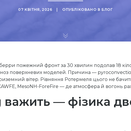
07 КВІТНЯ, 2026
ОПУБЛІКОВАНО В
БЛОГ
нберри пожежний фронт за 30 хвилин подолав 18 кіло
огноз поверхневих моделей. Причина — pyroconvection
приземний вітер. Рівняння Ротермеля цього не бачит
CAWFE, MesoNH-ForeFire — де атмосфера й вогонь ра
g важить — фізика д