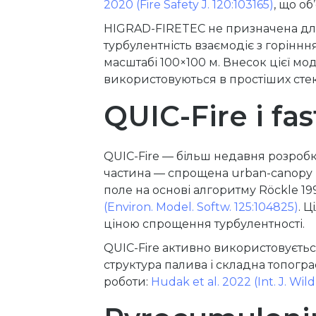
2020 (Fire Safety J. 120:103165)
, що о
HIGRAD-FIRETEC не призначена для
турбулентність взаємодіє з горінн
масштабі 100×100 м. Внесок цієї мо
використовуються в простіших сте
QUIC-Fire і f
QUIC-Fire — більш недавня розробк
частина — спрощена urban-canopy м
поле на основі алгоритму Röckle 
(Environ. Model. Softw. 125:104825)
. 
ціною спрощення турбулентності.
QUIC-Fire активно використовуєтьс
структура палива і складна топогр
роботи:
Hudak et al. 2022 (Int. J. Wild