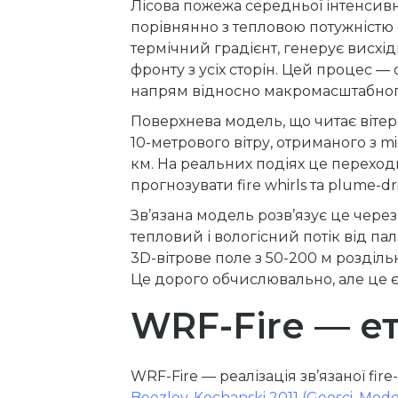
Лісова пожежа середньої інтенсивно
порівнянно з тепловою потужністю 
термічний градієнт, генерує висхід
фронту з усіх сторін. Цей процес —
напрям відносно макромасштабного
Поверхнева модель, що читає вітер 
10-метрового вітру, отриманого з 
км. На реальних подіях це переход
прогнозувати fire whirls та plume-dr
Зв’язана модель розв’язує це чере
тепловий і вологісний потік від п
3D-вітрове поле з 50-200 м розділь
Це дорого обчислювально, але це 
WRF-Fire — е
WRF-Fire — реалізація зв’язаної fi
Beezley, Kochanski 2011 (Geosci. Model