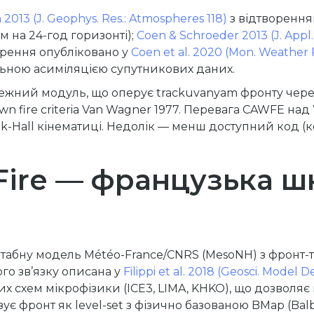
 2013 (J. Geophys. Res.: Atmospheres 118)
з відтворенням
м на 24-год горизонті);
Coen & Schroeder 2013 (J. Appl.
ирення опубліковано у
Coen et al. 2020 (Mon. Weather 
льною асиміляцією супутникових даних.
ний модуль, що оперує trackuvanyam фронту через g
wn fire criteria Van Wagner 1977. Перевага CAWFE на
rk-Hall кінематиці. Недолік — менш доступний код (
ire — французька ш
табну модель Météo-France/CNRS (MesoNH) з фронт-т
го зв’язку описана у
Filippi et al. 2018 (Geosci. Model De
х схем мікрофізики (ICE3, LIMA, KHKO), що дозволяє 
зує фронт як level-set з фізично базованою BMap (Ba