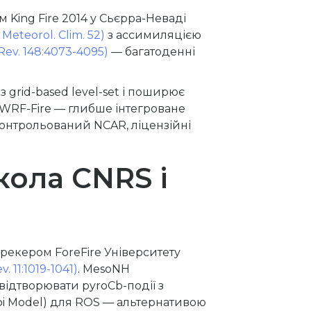
 King Fire 2014 у Сьєрра-Неваді
 Meteorol. Clim. 52)
з ассимиляцією
Rev. 148:4073-4095)
— багатоденні
rid-based level-set і поширює
д WRF-Fire — глибше інтегроване
контрольований NCAR, ліцензійні
кола CNRS і
рекером ForeFire Університету
v. 11:1019-1041)
. MesoNH
відтворювати pyroCb-події з
lbi Model) для ROS — альтернативою