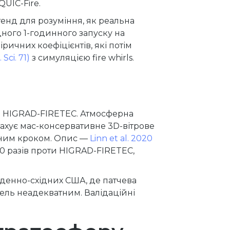
UIC-Fire.
нд для розуміння, як реальна
дного 1-годинного запуску на
ричних коефіцієнтів, які потім
Sci. 71)
з симуляцією fire whirls.
ля HIGRAD-FIRETEC. Атмосферна
рахує мас-консервативне 3D-вітрове
вним кроком. Опис —
Linn et al. 2020
00 разів проти HIGRAD-FIRETEC,
вденно-східних США, де патчева
ель неадекватним. Валідаційні