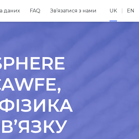
а даних
FAQ
Зв’язатися з нами
UK
EN
SPHERE
CAWFE,
 ФІЗИКА
В’ЯЗКУ