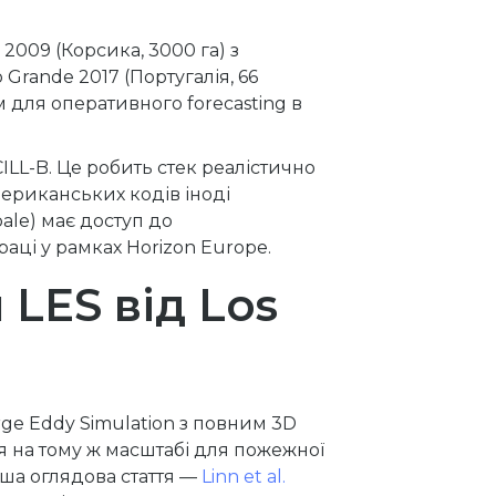
 2009 (Корсика, 3000 га) з
Grande 2017 (Португалія, 66
 для оперативного forecasting в
ILL-B. Це робить стек реалістично
мериканських кодів іноді
pale) має доступ до
аці у рамках Horizon Europe.
LES від Los
rge Eddy Simulation з повним 3D
ня на тому ж масштабі для пожежної
ша оглядова стаття —
Linn et al.