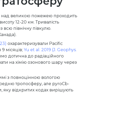
стратосферу
та над великою пожежею проходить
исоту 12-20 км. Тривалість
 всю північну півкулю.
Канада).
123)
охарактеризували Pacific
 9 місяців;
Yu et al. 2019 (J. Geophys.
ямо дотична до радіаційного
ати на хімію озонового шару через
имі з повноцінною вологою
ередню тропосферу, але pyroCb-
и, яку відкритих кодах вирішують