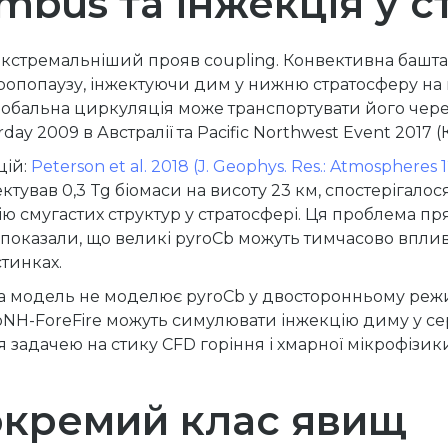
mbus та інжекція у 
екстремальніший прояв coupling. Конвективна баш
ропопаузу, інжектуючи дим у нижню стратосферу на в
глобальна циркуляція може транспортувати його через
y 2009 в Австралії та Pacific Northwest Event 2017 (
цій:
Peterson et al. 2018 (J. Geophys. Res.: Atmospheres 
тував 0,3 Tg біомаси на висоту 23 км, спостерігалося
 смугастих структур у стратосфері. Ця проблема пр
показали, що великі pyroCb можуть тимчасово вплив
стинках.
на модель не моделює pyroCb у двосторонньому реж
soNH-ForeFire можуть симулювати інжекцію диму у с
я задачею на стику CFD горіння і хмарної мікрофізик
 окремий клас явищ