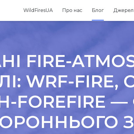
WildFiresUA
Про нас
Блог
Джерел
АНІ FIRE-ATMO
І: WRF-FIRE, 
-FOREFIRE —
ОРОННЬОГО З