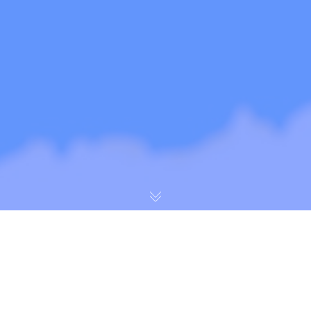
Природа, повітря, життя.
Ми всі розуміємо, що нас оточує повітря, але є один
нюанс — ми не можемо його побачити, а отже ми