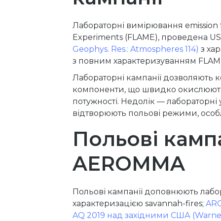
Лабораторні вимірювання emission f
Experiments (FLAME), проведена USFS
Geophys. Res.: Atmospheres 114)
з хар
з повним характеризуванням FLAME
Лабораторні кампанії дозволяють к
компоненти, що швидко окислюють
потужності. Недолік — лабораторні 
відтворюють польові режими, особл
Польові кампа
AEROMMA
Польові кампанії доповнюють лабо
характеризацією savannah-fires;
ARC
AQ 2019 над західними США (Warneke