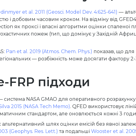
inmyer et al. 2011 (Geosci. Model Dev. 4:625-641)
— альт
тю і добовим часовим кроком. На відміну від GFED4 
ction як проксі і власні алгоритми оцінки спаленої п
охастичних пожеж (тип, що домінує у Західній Африці 
AS:
Pan et al. 2019 (Atmos. Chem. Phys.)
показав, що для 
егіональних — розбіжність може досягати фактору 2
te-FRP підходи
) — система NASA GMAO для оперативного розрахунку 
Silva 2015 (NASA Tech Memo)
. QFED використовує лін
іматичним стандартом, але оновлюється кожні 3 год
ає альтернативний шлях оцінки емісій без явної залеж
003 (Geophys. Res. Lett.)
та подальші
Wooster et al. 2005