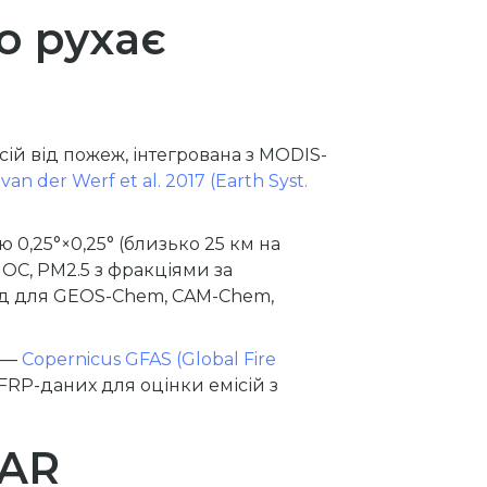
о рухає
сій від пожеж, інтегрована з MODIS-
—
van der Werf et al. 2017 (Earth Syst.
 0,25°×0,25° (близько 25 км на
, OC, PM2.5 з фракціями за
 вхід для GEOS-Chem, CAM-Chem,
а —
Copernicus GFAS (Global Fire
FRP-даних для оцінки емісій з
CAR