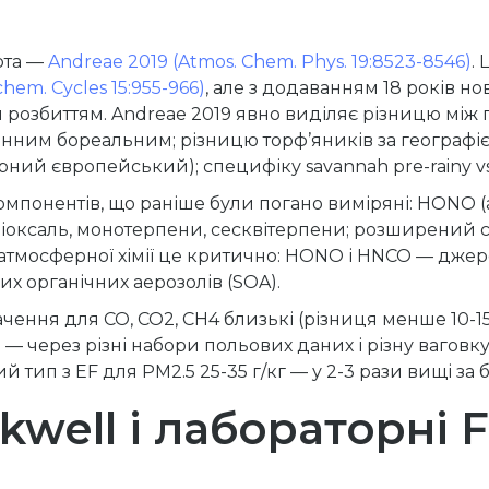
ота —
Andreae 2019 (Atmos. Chem. Phys. 19:8523-8546)
.
hem. Cycles 15:955-966)
, але з додаванням 18 років 
м розбиттям. Andreae 2019 явно виділяє різницю між
вденним бореальним; різницю торф’яників за географі
ий європейський); специфіку savannah pre-rainy vs p
мпонентів, що раніше були погано виміряні: HONO (а
ліоксаль, монотерпени, сесквітерпени; розширений 
 Для атмосферної хімії це критично: HONO і HNCO — дж
 органічних аерозолів (SOA).
начення для CO, CO2, CH4 близькі (різниця менше 10-1
 через різні набори польових даних і різну ваговку l
 тип з EF для PM2.5 25-35 г/кг — у 2-3 рази вищі за 
ckwell і лабораторні