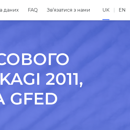
а даних
FAQ
Зв’язатися з нами
UK
EN
ІСОВОГО
AGI 2011,
А GFED