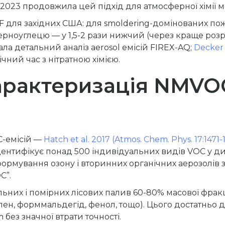
023 продовжила цей підхід для атмосферної хімії мет
F для західних США: для smoldering-домінованих по
ерноуглецю — у 1,5-2 рази нижчий (через краще розр
ла детальний аналіз aerosol емісій FIREX-AQ;
Decker e
чний час з нітратною хімією.
характеризація NMVO
-емісій —
Hatch et al. 2017 (Atmos. Chem. Phys. 17:1471-
дентифікує понад 500 індивідуальних видів VOC у ди
формування озону і вторинних органічних аерозолів 
C”.
еальних і помірних лісових палив 60-80% масової фра
тилен, форммальдегід, фенол, тощо). Цього достатньо
без значної втрати точності.