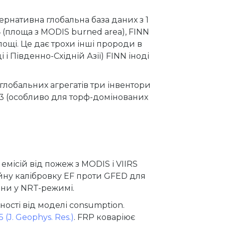
ернативна глобальна база даних з 1
(площа з MODIS burned area), FINN
лощі. Це дає трохи інші пророди в
і Південно-Східній Азії) FINN іноді
глобальних агрегатів три інвентори
-3 (особливо для торф-домінованих
емісій від пожеж з MODIS і VIIRS
ійну калібровку EF проти GFED для
ини у NRT-режимі.
ності від моделі consumption.
 (J. Geophys. Res.)
. FRP коваріює