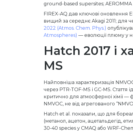
ground-based supersites; AEROMMA 2
FIREX-AQ дав ключові оновлення E
вищий за середнє Akagi 2011; для ч
2022 (Atmos. Chem. Phys.)
опублікува
Atmospheres)
— еволюції плюму у ні
Hatch 2017 і 
MS
Найповніша характеризація NMVOC
через PTR-TOF-MS і GC-MS. Стаття і
критично для атмосферної хімії — 
NMVOC, не від агрегованого “NMVO
Hatch et al. показали, що для бор
(метанол, ацетон, ацетальдегід, е
30-40 species у CMAQ або WRF-Chem 