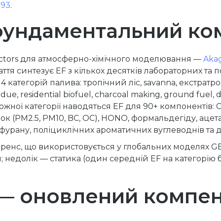
993
.
 фундаментальний ко
actors для атмосферно-хімічного моделювання —
Akag
таття синтезує EF з кількох десятків лабораторних та 
 категорій палива: тропічний ліс, savanna, екстратро
sidue, residential biofuel, charcoal making, ground fuel
ожної категорії наводяться EF для 90+ компонентів: C
нок (PM2.5, PM10, BC, OC), HONO, формальдегіду, ацет
, фурану, поліциклічних ароматичних вуглеводнів та д
еренс, що використовується у глобальних моделях G
; недолік — статика (один середній EF на категорію б
 — оновлений компен