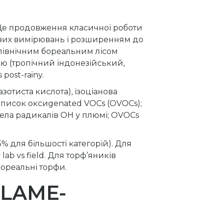
 Це продовження класичної роботи
нових вимірювань і розширенням до
 північним бореальним лісом
єю (тропічний індонезійський,
ost-rainy.
зотиста кислота), ізоціанова
список оксиgenated VOCs (OVOCs);
ерела радикалів OH у плюмі; OVOCs
5% для більшості категорій). Для
ab vs field. Для торф’яників
бореальні торфи.
 FLAME-