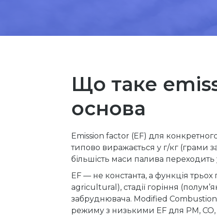
Що таке emiss
основа
Emission factor (EF) для конкретн
типово виражається у г/кг (грами з
більшість маси палива переходить у 
EF — не константа, а функція трьох
agricultural), стадії горіння (полум
забруднювача. Modified Combustion E
режиму з низькими EF для PM, CO,