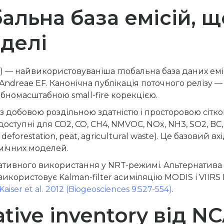
льна база емісій, щ
оделі
se) — найвикористовуваніша глобальна база даних емі
i/Andreae EF. Канонічна публікація поточного релізу 
бномасштабною small-fire корекцією.
з добовою роздільною здатністю і просторовою сіткою
я доступні для CO2, CO, CH4, NMVOC, NOx, NH3, SO2, BC
, deforestation, peat, agricultural waste). Це базовий
імічних моделей.
ативного використання у NRT-режимі. Альтернатив
икористовує Kalman-filter асиміляцію MODIS і VIIRS 
Kaiser et al. 2012 (Biogeosciences 9:527-554)
.
ative inventory від N