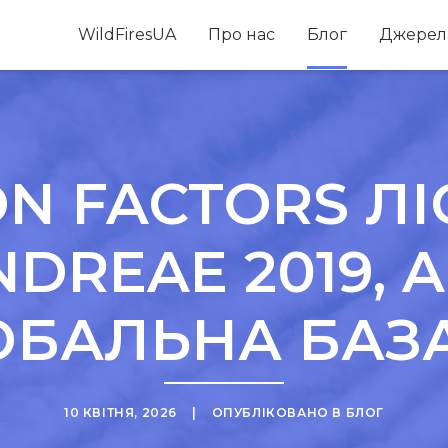
WildFiresUA
Про нас
Блог
Джерел
ON FACTORS Л
DREAE 2019, AK
ОБАЛЬНА БАЗ
10 КВІТНЯ, 2026
ОПУБЛІКОВАНО В
БЛОГ