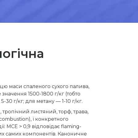
логічна
ицю маси спаленого сухого палива,
значення 1500-1800 г/кг (тобто
30 г/кг; для метану — 1-10 г/кг.
 тропічний листяний, торф, трава,
g combustion), і конкретного
ї: MCE > 0,9 відповідає flaming-
их самих компонентів. Каноничне