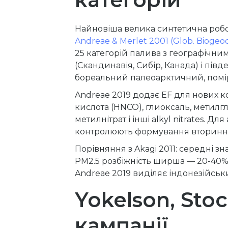
Найновіша велика синтетична роб
Andreae & Merlet 2001 (Glob. Biogeoc
25 категорій палива з географічни
(Скандинавія, Сибір, Канада) і пі
бореальний палеоарктичний, помірн
Andreae 2019 додає EF для нових ко
кислота (HNCO), глиоксаль, метилг
метилнітрат і інші alkyl nitrates.
контролюють формування вторинних
Порівняння з Akagi 2011: середні з
PM2.5 розбіжність ширша — 20-40% —
Andreae 2019 виділяє індонезійський
Yokelson, Sto
кампанії