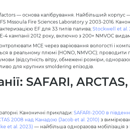
actors — основа калібрування. Найбільший корпус — с
 Missoula Fire Sciences Laboratory у 2003-2016. Кано
актеризацією EF для 33 типів палива;
Stockwell et al.
-4 кампанії 2012 року, включно з 200+ NMVOC вида
онтролювати MCE через варіювання вологості і компа
ся в реальному плюмі (HONO, NMVOC); проводити по
умови (відсутність вітру, обмежені розміри, однораз
иво для крупних smoldering епізодів.
нії: SAFARI, ARCTAS,
раторні. Каноничні приклади:
SAFARI-2000 в південні
TAS 2008 над Канадою (Jacob et al. 2010)
з вимірюва
 et al. 2023)
— найбільша одноразова мобілізація з 