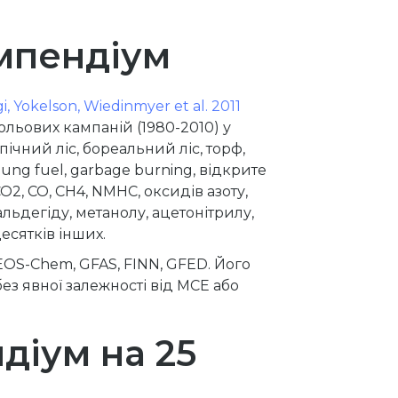
мпендіум
i, Yokelson, Wiedinmyer et al. 2011
польових кампаній (1980-2010) у
пічний ліс, бореальний ліс, торф,
, dung fuel, garbage burning, відкрите
O2, CO, CH4, NMHC, оксидів азоту,
альдегіду, метанолу, ацетонітрилу,
есятків інших.
EOS-Chem, GFAS, FINN, GFED. Його
ез явної залежності від MCE або
діум на 25