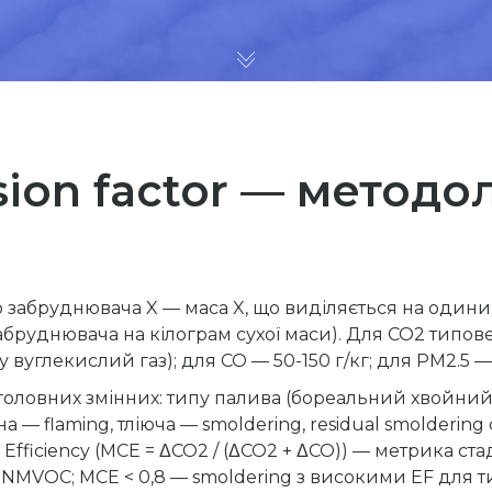
ion factor — методо
ого забруднювача X — маса X, що виділяється на один
абруднювача на кілограм сухої маси). Для CO2 типове 
вуглекислий газ); для CO — 50-150 г/кг; для PM2.5 — 5-
 головних змінних: типу палива (бореальний хвойний,
’яна — flaming, тліюча — smoldering, residual smolderin
fficiency (MCE = ΔCO2 / (ΔCO2 + ΔCO)) — метрика стаді
 NMVOC; MCE < 0,8 — smoldering з високими EF для т