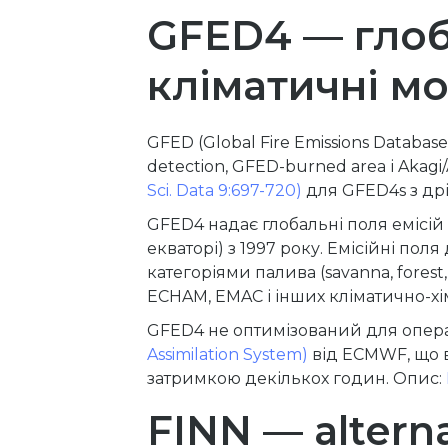
GFED4 — глоба
кліматичні м
GFED (Global Fire Emissions Databa
detection, GFED-burned area і Akag
Sci. Data 9:697-720)
для GFED4s з дрі
GFED4 надає глобальні поля емісій 
екваторі) з 1997 року. Емісійні пол
категоріями палива (savanna, forest
ECHAM, EMAC і інших кліматично-х
GFED4 не оптимізований для опер
Assimilation System)
від ECMWF, що в
затримкою декількох годин. Опис:
FINN — altern