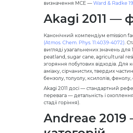
визначення MCE —
Ward & Radke 1
Akagi 2011 —
Канонічний компендіум emission f
(Atmos. Chem. Phys. 11:4039-4072)
. С
вигляді узагальнених значень для 14
peatland, sugar cane, agricultural re
згоряння побутових відходів. Для к
аміаку, сірчанистих, твердих части
бензолу, толуолу, ксилолів, фенолу
Akagi 2011 досі — стандартний реф
перевага — детальність і охоплення
стадії горіння).
Andreae 2019
категорій