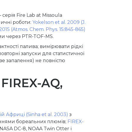
ерія Fire Lab at Missoula
ничні роботи:
Yokelson et al. 2009 (J.
 2015 (Atmos. Chem. Phys. 15:845-865)
ми через PTR-TOF-MS.
ктності палива; вимірювати рідкі
вторні запуски для статистичної
ове запалення) не повністю
 FIREX-AQ,
й Африці (Sinha et al. 2003)
з
ннями бореальних плюмів;
FIREX-
NASA DC-8, NOAA Twin Otter і