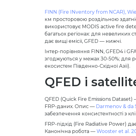
FINN (Fire INventory from NCAR), Wied
км просторовою роздільною здатніс
використовує MODIS active fire dete
багатьох регіонах: для невеликих ст
дає вищі емісії, GFED — нижчі.
Інтер-порівняння FINN, GFED4 і GF
згоджуються у межах 30-50%; для р
екосистем Південно-Східної Азії).
QFED і satelli
QFED (Quick Fire Emissions Dataset
FRP-даних. Опис —
Darmenov & da 
забезпечення консистентності з кл
FRP-підхід (Fire Radiative Power) д
Канонічна робота —
Wooster et al. 2