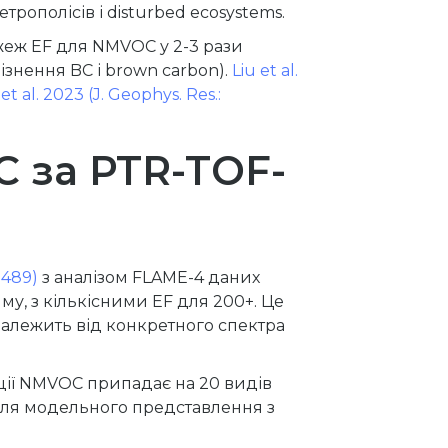
рополісів і disturbed ecosystems.
жеж EF для NMVOC у 2-3 рази
ізнення BC і brown carbon).
Liu et al.
t al. 2023 (J. Geophys. Res.:
C за PTR-TOF-
1489)
з аналізом FLAME-4 даних
му, з кількісними EF для 200+. Це
залежить від конкретного спектра
кції NMVOC припадає на 20 видів
 для модельного представлення з